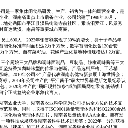
限公司是一家集休闲食品研发、生产、销售为一体的民营企业，是
业、湖南省重点上市后备企业。公司始建于1998年10月，
厂，地处岳阳市平江县汉昌街道寺前社区，紧临汨罗江，风景秀
小时直达武汉、南昌等重要城市商圈。
员工690人，2023年销售额实现了30%的增长，臭干子单品年
智能化标准车间面积达2万平方米，数字智能化设备120台套，
5万平方米。自有菜籽油、花椒产业化基地种植规模达1.2万亩。
站、三个厨娘三大品牌和调味面制品、豆制品、辣椒调味酱等三大
直坚持香辣卤味味型的传承与创新。产品选料严格、工艺精
睐。2010年公司8个产品代表湖南名优特新参展上海世博会；
名商标，2014年公司生产的“平江酱干”获大世界基尼斯之最纪录认
0万包；2020年生产的“飛旺现拌辣条”成为国民网红零食,畅销线上
军何宁正式签约企业形象代言人。
湖南农业大学、湖南省农业科学院为公司提供全方位的技术支
地。同时，取得了ISO9001质量管理体系和ISO22000食品
，两化融合管理体系证书，湖南省质量信用AAA企业。拥有发
一项科技成果获得湖南省科学技术进步奖；2022年，分别获得
制品（辣条）加工技术中心、湖南省省级企业技术中心认定。