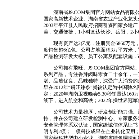
湖南省J9.COM集团官方网站食品有
国家高新技术企业、湖南省农业产业化龙头企
2003年平江县人民政府招商引资回家乡建
美，交通便捷，1小时直达长沙、岳阳，2
现有资产达2亿元，注册资金6860万元，
度销售超6亿包。公司占地面积3万平方米，
产品检测研发大楼、员工公寓及配套设施1.
公司拥有飛旺、J9.COM集团官方网
系列产品，专注香辣卤味零食二十余年，一
湛、品质优良、品味独特，深受广大消费的亲
早在2012年“飛旺辣条”就被认定为中国驰
定；2020年湖南卫视晚会5.30秒销量达16
线下，进入航空和高铁；2022年操世界冠
公司技术力量雄厚，研发创新能力强。
持，并在公司建立研发检测中心、专家服务示范基
安全管理体系双认证，国家级诚信体系证书
明专利2项；二项科技成果在企业转化应用；
国家级科技型中小企业、湖南省特色调味面