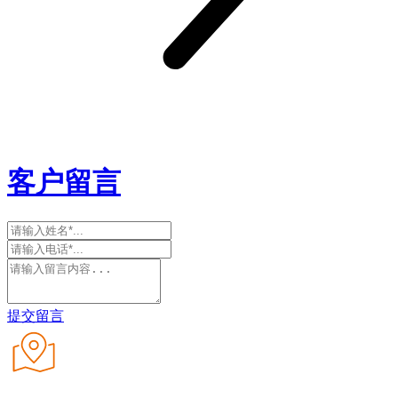
客户留言
提交留言