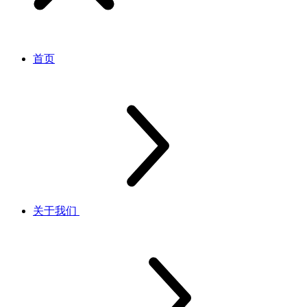
首页
关于我们