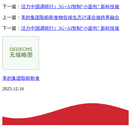
下一篇：
活力中国调研行）5G+AI智制“小面包” 新科技催
上一篇：
美的集团取盼盼食物告竣生态计谋合做跨界融合
下一篇：
活力中国调研行）5G+AI智制“小面包” 新科技催
美的集团取盼盼食
2025-12-16