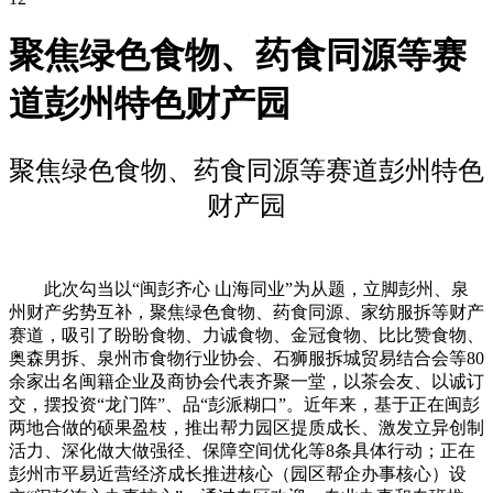
聚焦绿色食物、药食同源等赛
道彭州特色财产园
聚焦绿色食物、药食同源等赛道彭州特色
财产园
此次勾当以“闽彭齐心 山海同业”为从题，立脚彭州、泉
州财产劣势互补，聚焦绿色食物、药食同源、家纺服拆等财产
赛道，吸引了盼盼食物、力诚食物、金冠食物、比比赞食物、
奥森男拆、泉州市食物行业协会、石狮服拆城贸易结合会等80
余家出名闽籍企业及商协会代表齐聚一堂，以茶会友、以诚订
交，摆投资“龙门阵”、品“彭派糊口”。近年来，基于正在闽彭
两地合做的硕果盈枝，推出帮力园区提质成长、激发立异创制
活力、深化做大做强径、保障空间优化等8条具体行动；正在
彭州市平易近营经济成长推进核心（园区帮企办事核心）设