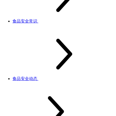
食品安全常识
食品安全动态