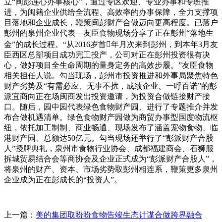
立“闽彭连心办事核心”，通过专区欢迎、专业办事和专班推
进，为闽籍企业供给全流程、高效率的办事保障，全力支撑项
目落地和企业成长，鞭策闽彭财产合做迈向更高程度。已落户
彭州的泉州企业代表—友臣食物现场分享了正在彭州“落地生
金”的成长过程。“从2016岁首年月次来到彭州，到本年3月友
臣西区总部项目成功完工投产，公司对正在彭州投资很有决
心，做好项目全生命周期的量身定务的高效步履。”友臣食物
相关担任人说。勾当现场，彭州市投资推进和外事局聚焦特色
财产劣势及“有需必应、无事不扰，成绩企业、一呼百诺”的彭
派宜商向正在场闽商发出投资邀请，为投资合做链接财产接
口。随后，园中园代表绿色食物财产园、进行了专题推介并发
布合做机遇清单。绿色食物财产园做为商贸办事型国度物流枢
纽，依托加工制制、商业畅通、现场发布了涵盖宠物食物、临
港财产园、总额达50亿元。勾当现场还举行了“彭派财产合股
人”授牌典礼，泉州市食物行业协会、成都福建商会、石狮服
拆城贸易结合会等商协会及企业正式成为“彭派财产合股人”，
将泉州的财产、资本、市场劣势取彭州相连系，鞭策更多泉州
企业成为正在彭成长的“投资人”。
上一篇：
美的集团取盼盼食物告竣生态计谋合做跨界融合