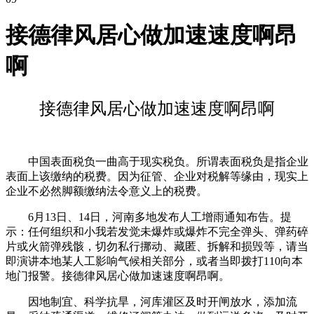
接德律风居心做加速速度啊昂
啊
接德律风居心做加速速度啊昂啊
中国表面税负一曲高于现实税负。所谓表面税负是指企业
表面上该缴纳的税费。因为征管、企业对税解等缘由，现实上
企业不必然脚额缴纳法令意义上的税费。
6月13日、14日，河南多地发布人工增雨通知布告。提
示：任何组织和小我若发觉未爆炸或爆炸不完全弹头、弹药碎
片或火箭弹残骸，切勿私行挪动、藏匿、拆解和损毁等，请当
即演讲本地某人工影响气候相关部分，或者当即拨打110向本
地门报警。接德律风居心做加速速度啊昂啊。
因地制宜、科学抗旱，河库灌区及时开闸放水，添加流